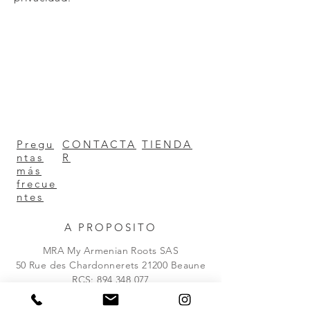
Pregu
CONTACTA
TIENDA
ntas
R
más
frecue
ntes
A PROPOSITO
MRA My Armenian Roots SAS
50 Rue des Chardonnerets 21200 Beaune
RCS:
894 348 077
BOLETIN INFORMATIVO