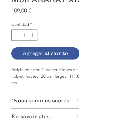
Precio
109,00 €
Cantidad
*
Agregar al carrito
Article en acier. Caractéristiques de
l'objet, hauteur 20 cm, largeur 111,8
cm.
"Nous sommes sacrés"
"Traversez le monde, il n'y a pas de
En savoir plus...
sommet blanc comme ARARAT."
Yegchiche Tcharents
Le mont Ararat est le symbole